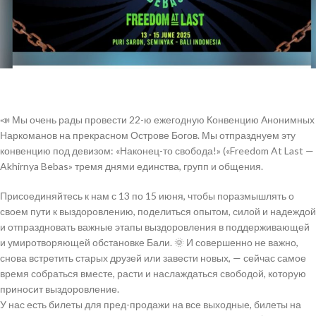
📣 Мы очень рады провести 22-ю ежегодную Конвенцию Анонимных
Наркоманов на прекрасном Острове Богов. Мы отпразднуем эту
конвенцию под девизом: «Наконец-то свобода!» («Freedom At Last —
Akhirnya Bebas» тремя днями единства, групп и общения.
Присоединяйтесь к нам с 13 по 15 июня, чтобы поразмышлять о
своем пути к выздоровлению, поделиться опытом, силой и надеждой
и отпраздновать важные этапы выздоровления в поддерживающей
и умиротворяющей обстановке Бали. 🌞 И совершенно не важно,
снова встретить старых друзей или завести новых, — сейчас самое
время собраться вместе, расти и наслаждаться свободой, которую
приносит выздоровление.
У нас есть билеты для пред-продажи на все выходные, билеты на