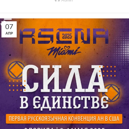
07
АПР