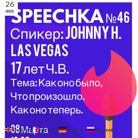
26
ФЕВ
Русский
English
Français
Deutsch