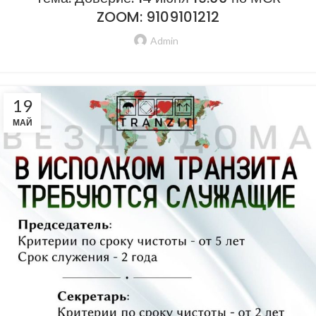
ZOOM: 9109101212
Admin
19
МАЙ