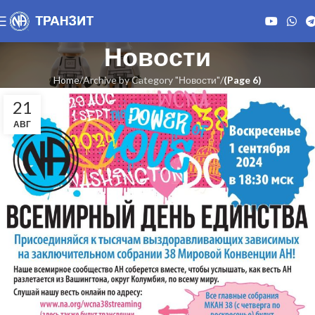
Новости
Home
Archive by Category "Новости"
(Page 6)
21
АВГ