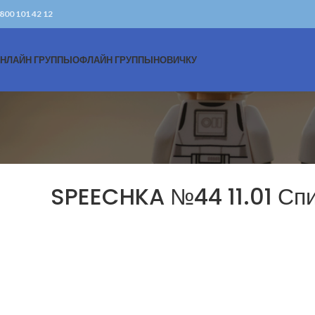
 800 101 42 12
НЛАЙН ГРУППЫ
ОФЛАЙН ГРУППЫ
НОВИЧКУ
SPEECHKA №44 11.01 Спи